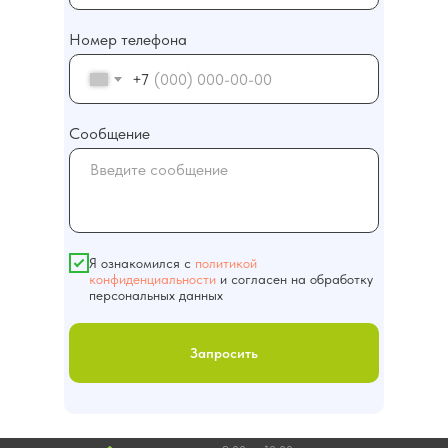
Номер телефона
О компании
Контакты
+7
Сообщение
+7 (391) 271-36-29
ПОЛУЧИТЬ КОНСУЛЬТАЦИЮ
го заказа оставьте
мы свяжемся с Вами
иск
Главная
Проекты
Я ознакомился с
политикой
конфиденциальности
и согласен на обработку
персональных данных
Запросить
info@sk-sibir.ru